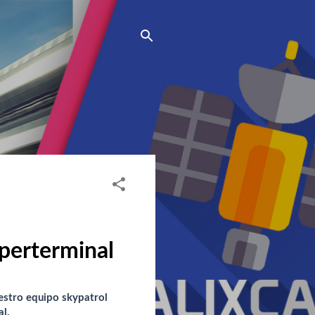
perterminal
estro equipo skypatrol
l.