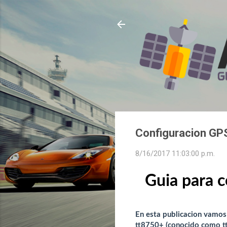
Configuracion GP
8/16/2017 11:03:00 p.m.
Guia para 
En esta publicacion vamos
tt8750+ (conocido como tt