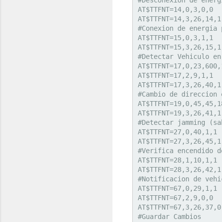
AT$TTFNT=14,0,3,0,0

AT$TTFNT=14,3,26,14,1

#Conexion de energia 
AT$TTFNT=15,0,3,1,1

AT$TTFNT=15,3,26,15,1

#Detectar Vehiculo en
AT$TTFNT=17,0,23,600,1
AT$TTFNT=17,2,9,1,1

AT$TTFNT=17,3,26,40,1

#Cambio de direccion 
AT$TTFNT=19,0,45,45,18
AT$TTFNT=19,3,26,41,1

#Detectar jamming (sa
AT$TTFNT=27,0,40,1,1

AT$TTFNT=27,3,26,45,1

#Verifica encendido d
AT$TTFNT=28,1,10,1,1

AT$TTFNT=28,3,26,42,1

#Notificacion de vehi
AT$TTFNT=67,0,29,1,1

AT$TTFNT=67,2,9,0,0

AT$TTFNT=67,3,26,37,0

#Guardar Cambios
