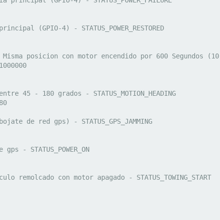
principal (GPIO-4) - STATUS_POWER_RESTORED

 Misma posicion con motor encendido por 600 Segundos (10
000000

entre 45 - 180 grados - STATUS_MOTION_HEADING

0

bojate de red gps) - STATUS_GPS_JAMMING

e gps - STATUS_POWER_ON

culo remolcado con motor apagado - STATUS_TOWING_START
