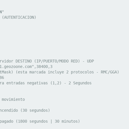
N
"

 (AUTENTICACION)

rvidor DESTINO (IP/PUERTO/MODO RED) - UDP

1.geozoone.com",38400,3

tMask) (esta marcada incluye 2 protocolos - RMC/GGA)

6

ra entradas negativas (1,2) - 2 Segundos

 movimiento

ncendido (30 segundos)

pagado (1800 segundos | 30 minutos)
