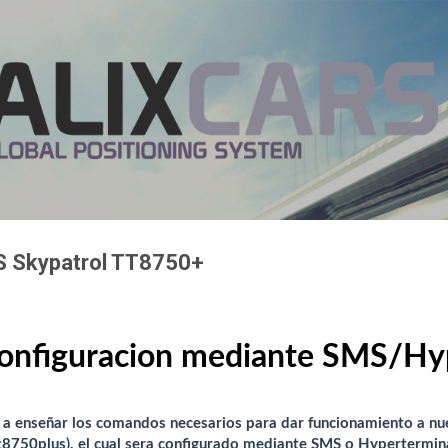
Ir al contenido principal
S Skypatrol TT8750+
configuracion mediante SMS/Hy
 a enseñar los comandos necesarios para dar funcionamiento a nu
8750plus), el cual sera configurado mediante SMS o Hypertermina