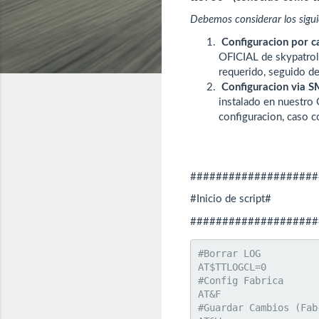
Debemos considerar los siguie
Configuracion por c
OFICIAL de skypatrol
requerido, seguido de
Configuracion via S
instalado en nuestro
configuracion, caso c
####################
#Inicio de script#
####################
#Borrar LOG

AT$TTLOGCL=0

#Config Fabrica

AT&F

#Guardar Cambios (Fabr