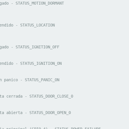
gado - STATUS_MOTION_DORMANT

endido - STATUS_LOCATION

gado - STATUS_IGNITION_OFF

endido - STATUS_IGNITION_ON

n panico - STATUS_PANIC_ON

ta cerrada - STATUS_DOOR_CLOSE_0

ta abierta - STATUS_DOOR_OPEN_0

ia principal (GPIO-4) - STATUS_POWER_FAILURE
