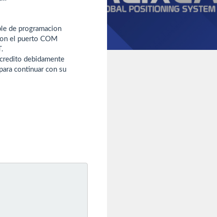
able de programacion
 con el puerto COM
T.
 credito debidamente
para continuar con su