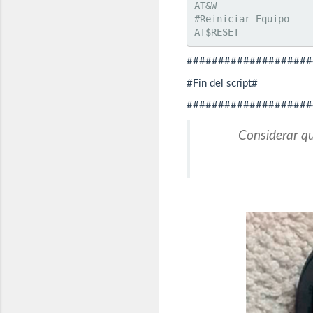
AT&W

#Reiniciar Equipo

####################
#Fin del script#
####################
Considerar qu